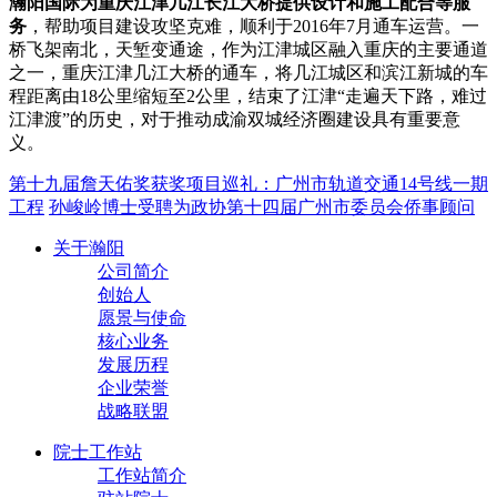
瀚阳国际为重庆江津几江长江大桥提供设计和施工配合等服
务
，帮助项目建设攻坚克难，顺利于2016年7月通车运营。一
桥飞架南北，天堑变通途，作为江津城区融入重庆的主要通道
之一，重庆江津几江大桥的通车，将几江城区和滨江新城的车
程距离由18公里缩短至2公里，结束了江津“走遍天下路，难过
江津渡”的历史，对于推动成渝双城经济圈建设具有重要意
义。
第十九届詹天佑奖获奖项目巡礼：广州市轨道交通14号线一期
工程
孙峻岭博士受聘为政协第十四届广州市委员会侨事顾问
关于瀚阳
公司简介
创始人
愿景与使命
核心业务
发展历程
企业荣誉
战略联盟
院士工作站
工作站简介