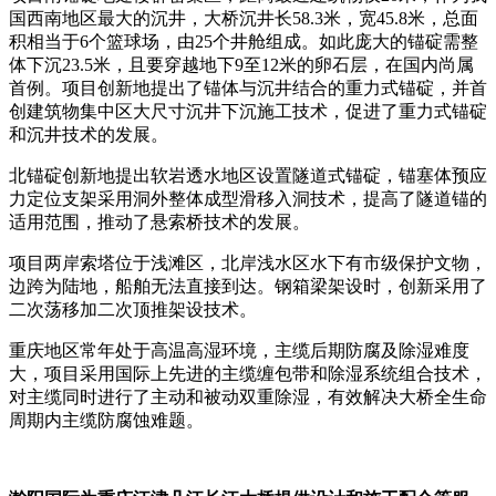
国西南地区最大的沉井，大桥沉井长58.3米，宽45.8米，总面
积相当于6个篮球场，由25个井舱组成。如此庞大的锚碇需整
体下沉23.5米，且要穿越地下9至12米的卵石层，在国内尚属
首例。项目创新地提出了锚体与沉井结合的重力式锚碇，并首
创建筑物集中区大尺寸沉井下沉施工技术，促进了重力式锚碇
和沉井技术的发展。
北锚碇创新地提出软岩透水地区设置隧道式锚碇，锚塞体预应
力定位支架采用洞外整体成型滑移入洞技术，提高了隧道锚的
适用范围，推动了悬索桥技术的发展。
项目两岸索塔位于浅滩区，北岸浅水区水下有市级保护文物，
边跨为陆地，船舶无法直接到达。钢箱梁架设时，创新采用了
二次荡移加二次顶推架设技术。
重庆地区常年处于高温高湿环境，主缆后期防腐及除湿难度
大，项目采用国际上先进的主缆缠包带和除湿系统组合技术，
对主缆同时进行了主动和被动双重除湿，有效解决大桥全生命
周期内主缆防腐蚀难题。