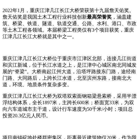
2022年1月，重庆江津几江长江大桥荣获第十九届詹天佑奖。
詹天佑奖是我国土木工程行业科技创新
最高荣誉奖
，涵盖建
筑、桥梁、铁道、隧道、轨道交通、公路、水利、港口、市政
等土木工程各领域。本届桥梁工程类仅有3个项目获奖，重庆
江津几江长江大桥就是其中之一。
重庆江津几江长江大桥位于重庆市江津区北部，连接几江街道
和滨江新城，位于长江水道之上，是江津中心城区南北同城发
展的“脊梁”。大桥南起江州大道，沿塔坪路接东门路，途经南
门路、大同路后，上跨长江水道，北至滨州东路，接南北大
道，环境、地质条件复杂多变。
重庆江津几江长江大桥为双塔双索面钢箱梁悬索桥，采用半漂
浮结构体系，全长1897米，主跨长600米；桥面宽33米，为双
向六车道城市主干道，设计行车速度为50千米/小时；项目总
投资20.3亿元人民币。
项目南锚碇地处楼群密集区，距离最近建筑物仅20米，作为我