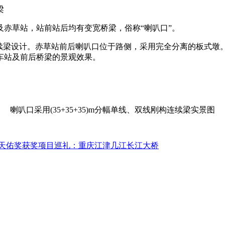
梁
及赤草站，站前站后均有变宽桥梁，俗称“喇叭口”。
刚构连续梁设计。赤草站前后喇叭口位于路侧，采用完全分离的板式
车站及前后桥梁的景观效果。
喇叭口采用(35+35+35)m分幅单线、双线刚构连续梁实景图
天佑奖获奖项目巡礼：重庆江津几江长江大桥