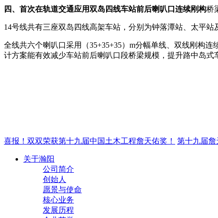
四、首次在轨道交通应用双岛四线车站前后喇叭口连续刚构
桥
14号线共有三座双岛四线高架车站，分别为钟落潭站、太平站
全线共六个喇叭口采用（35+35+35）m分幅单线、双线
计方案能有效减少车站前后喇叭口段桥梁规模，提升路中岛式
喜报！双双荣获第十九届中国土木工程詹天佑奖！
第十九届詹
关于瀚阳
公司简介
创始人
愿景与使命
核心业务
发展历程