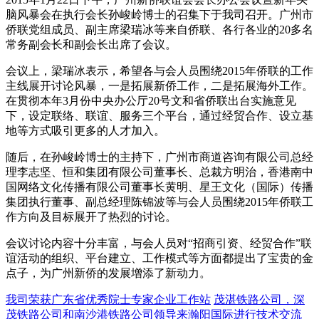
脑风暴会在执行会长孙峻岭博士的召集下于我司召开。广州市
侨联党组成员、副主席梁瑞冰等来自侨联、各行各业的20多名
常务副会长和副会长出席了会议。
会议上，梁瑞冰表示，希望各与会人员围绕2015年侨联的工作
主线展开讨论风暴，一是拓展新侨工作，二是拓展海外工作。
在贯彻本年3月份中央办公厅20号文和省侨联出台实施意见
下，设定联络、联谊、服务三个平台，通过经贸合作、设立基
地等方式吸引更多的人才加入。
随后，在孙峻岭博士的主持下，广州市商道咨询有限公司总经
理李志坚、恒和集团有限公司董事长、总裁方明治，香港南中
国网络文化传播有限公司董事长黄明、星王文化（国际）传播
集团执行董事、副总经理陈锦波等与会人员围绕2015年侨联工
作方向及目标展开了热烈的讨论。
会议讨论内容十分丰富，与会人员对“招商引资、经贸合作”联
谊活动的组织、平台建立、工作模式等方面都提出了宝贵的金
点子，为广州新侨的发展增添了新动力。
我司荣获广东省优秀院士专家企业工作站
茂湛铁路公司，深
茂铁路公司和南沙港铁路公司领导来瀚阳国际进行技术交流